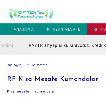
ANASAYFA
RF UZUN MESAFE
RF KI
ra,
PAYTR altyapısı kullanıyoruz. Kredi kartı i
ana sayfa
rf kısa mesafe
RF Kısa Mesafe Kumandalar
Kısa mesafe rf kumandalar