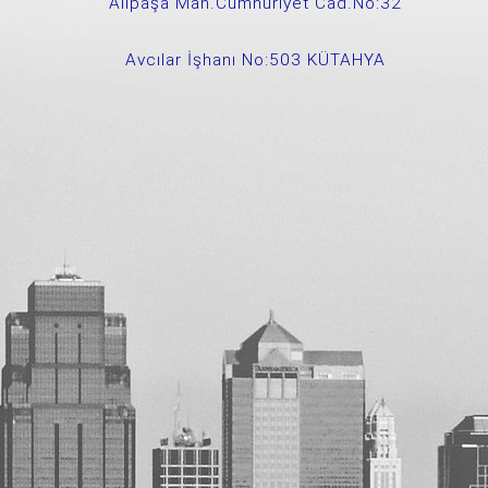
Alipaşa Mah.Cumhuriyet Cad.No:32
Avcılar İşhanı No:503 KÜTAHYA